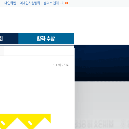
|
|
|
메인화면
미대입시설명회
캠퍼스 전체보기
ㆍ조회: 27050