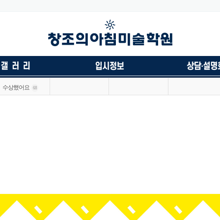
수상했어요
68