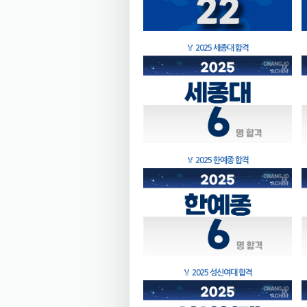
🏅
2025 세종대 합격
🏅
2025 한예종 합격
🏅
2025 성신여대 합격