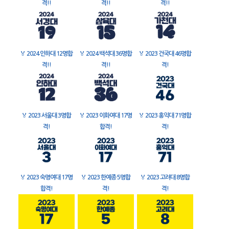
격!!
격!!
격!!
🏅
2024 인하대 12명합
🏅
2024 백석대 36명합
🏅
2023 건국대 46명합
격!!
격!!
격!
🏅
2023 서울대 3명합
🏅
2023 이화여대 17명
🏅
2023 홍익대 71명합
격!
합격!
격!
🏅
2023 숙명여대 17명
🏅
2023 한예종 5명합
🏅
2023 고려대 8명합
합격!
격!
격!