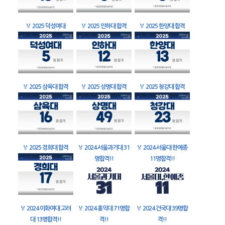
🏅
2025 덕성여대
🏅
2025 인하대 합격
🏅
2025 한양대 합격
🏅
2025 삼육대 합격
🏅
2025 상명대 합격
🏅
2025 청강대 합격
🏅
2025 경희대 합격
🏅
2024 서울과기대 31
🏅
2024 서울대 한예종
명합격!!
11명합격!!
🏅
2024 이화여대 고려
🏅
2024 홍익대 71명합
🏅
2024 건국대 39명합
대 13명합격!!
격!!
격!!