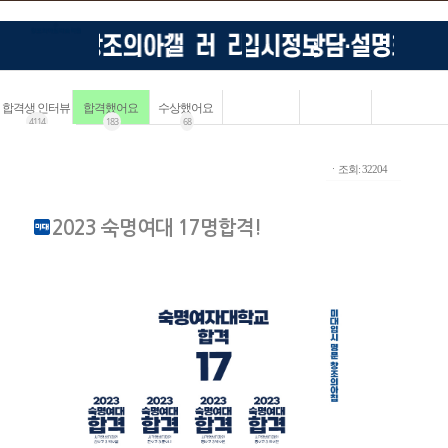
합격생 인터뷰
합격했어요
수상했어요
4114
183
68
ㆍ조회: 32204
2023 숙명여대 17명합격!