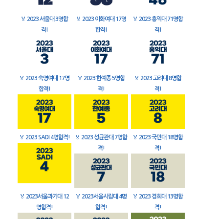
🏅
2023 서울대 3명합
🏅
2023 이화여대 17명
🏅
2023 홍익대 71명합
격!
합격!
격!
🏅
2023 숙명여대 17명
🏅
2023 한예종 5명합
🏅
2023 고려대 8명합
합격!
격!
격!
🏅
2023 SADI 4명합격!
🏅
2023 성균관대 7명합
🏅
2023 국민대 18명합
격!
격!
🏅
2023서울과기대 12
🏅
2023서울시립대 4명
🏅
2023 경희대 13명합
명합격!
합격!
격!