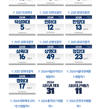
🏅
2025 덕성여대
🏅
2025 인하대 합격
🏅
2025 한양대 합격
🏅
2025 삼육대 합격
🏅
2025 상명대 합격
🏅
2025 청강대 합격
🏅
2025 경희대 합격
🏅
2024 서울과기대 31
🏅
2024 서울대 한예종
명합격!!
11명합격!!
🏅
2024 이화여대 고려
🏅
2024 홍익대 71명합
🏅
2024 건국대 39명합
대 13명합격!!
격!!
격!!