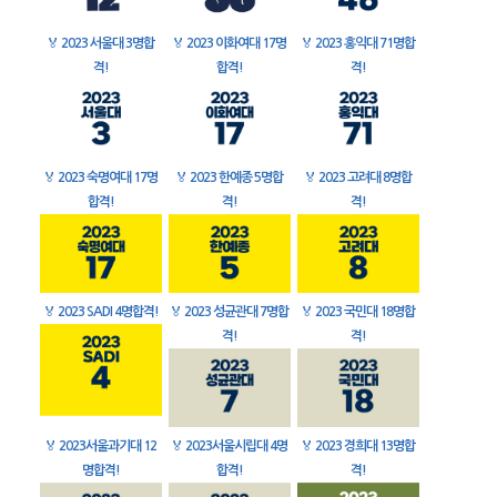
🏅
2023 서울대 3명합
🏅
2023 이화여대 17명
🏅
2023 홍익대 71명합
격!
합격!
격!
🏅
2023 숙명여대 17명
🏅
2023 한예종 5명합
🏅
2023 고려대 8명합
합격!
격!
격!
🏅
2023 SADI 4명합격!
🏅
2023 성균관대 7명합
🏅
2023 국민대 18명합
격!
격!
🏅
2023서울과기대 12
🏅
2023서울시립대 4명
🏅
2023 경희대 13명합
명합격!
합격!
격!