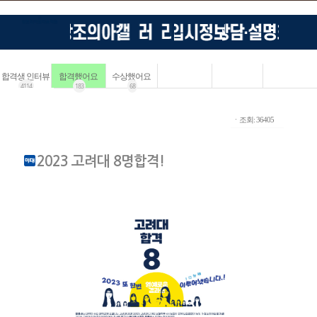
합격생 인터뷰
합격했어요
수상했어요
4114
183
68
ㆍ조회: 36405
2023 고려대 8명합격!