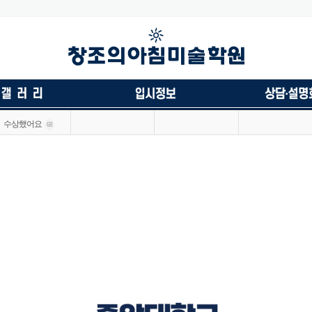
수상했어요
68