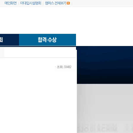
|
|
|
메인화면
미대입시설명회
캠퍼스 전체보기
ㆍ조회: 33482