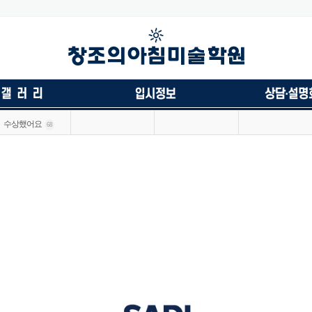
수상했어요
68