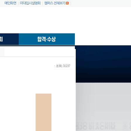
|
|
|
메인화면
미대입시설명회
캠퍼스 전체보기
ㆍ조회: 31237