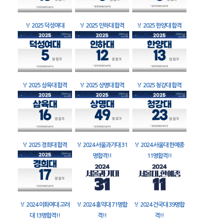
🏅
2025 덕성여대
🏅
2025 인하대 합격
🏅
2025 한양대 합격
🏅
2025 삼육대 합격
🏅
2025 상명대 합격
🏅
2025 청강대 합격
🏅
2025 경희대 합격
🏅
2024 서울과기대 31
🏅
2024 서울대 한예종
명합격!!
11명합격!!
🏅
2024 이화여대 고려
🏅
2024 홍익대 71명합
🏅
2024 건국대 39명합
대 13명합격!!
격!!
격!!