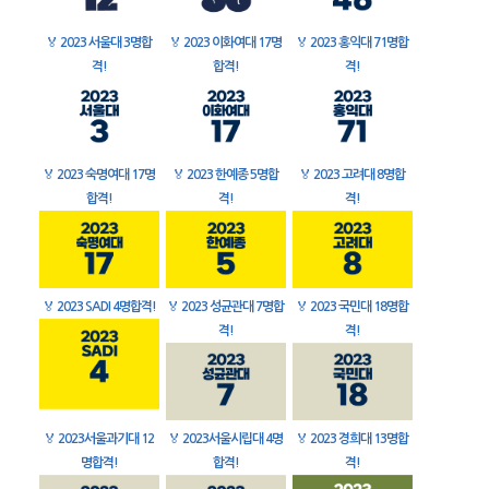
🏅
2023 서울대 3명합
🏅
2023 이화여대 17명
🏅
2023 홍익대 71명합
격!
합격!
격!
🏅
2023 숙명여대 17명
🏅
2023 한예종 5명합
🏅
2023 고려대 8명합
합격!
격!
격!
🏅
2023 SADI 4명합격!
🏅
2023 성균관대 7명합
🏅
2023 국민대 18명합
격!
격!
🏅
2023서울과기대 12
🏅
2023서울시립대 4명
🏅
2023 경희대 13명합
명합격!
합격!
격!