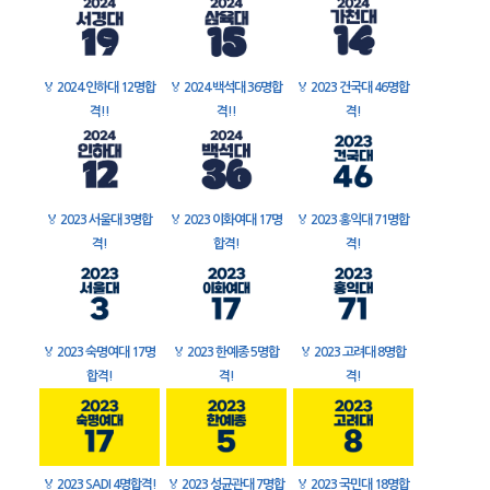
🏅
2024 인하대 12명합
🏅
2024 백석대 36명합
🏅
2023 건국대 46명합
격!!
격!!
격!
🏅
2023 서울대 3명합
🏅
2023 이화여대 17명
🏅
2023 홍익대 71명합
격!
합격!
격!
🏅
2023 숙명여대 17명
🏅
2023 한예종 5명합
🏅
2023 고려대 8명합
합격!
격!
격!
🏅
2023 SADI 4명합격!
🏅
2023 성균관대 7명합
🏅
2023 국민대 18명합