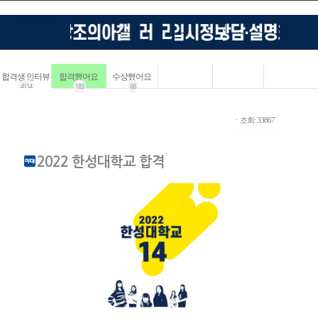
합격생 인터뷰
합격했어요
수상했어요
4114
183
68
ㆍ조회: 33867
2022 한성대학교 합격