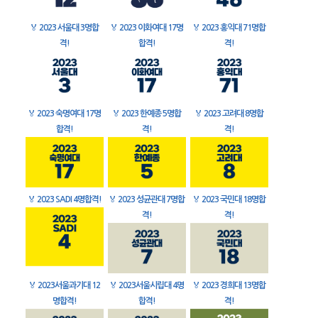
🏅
2023 서울대 3명합
🏅
2023 이화여대 17명
🏅
2023 홍익대 71명합
격!
합격!
격!
🏅
2023 숙명여대 17명
🏅
2023 한예종 5명합
🏅
2023 고려대 8명합
합격!
격!
격!
🏅
2023 SADI 4명합격!
🏅
2023 성균관대 7명합
🏅
2023 국민대 18명합
격!
격!
🏅
2023서울과기대 12
🏅
2023서울시립대 4명
🏅
2023 경희대 13명합
명합격!
합격!
격!