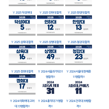
🏅
2025 덕성여대
🏅
2025 인하대 합격
🏅
2025 한양대 합격
🏅
2025 삼육대 합격
🏅
2025 상명대 합격
🏅
2025 청강대 합격
🏅
2025 경희대 합격
🏅
2024 서울과기대 31
🏅
2024 서울대 한예종
명합격!!
11명합격!!
🏅
2024 이화여대 고려
🏅
2024 홍익대 71명합
🏅
2024 건국대 39명합
대 13명합격!!
격!!
격!!