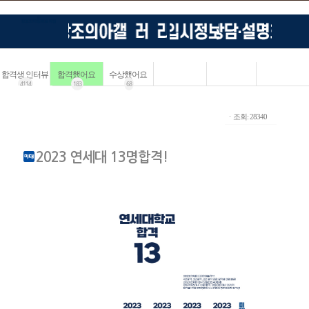
합격생 인터뷰
합격했어요
수상했어요
4114
183
68
ㆍ조회: 28340
2023 연세대 13명합격!