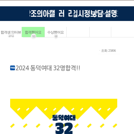
합격생 인터뷰
합격했어요
수상했어요
4114
183
68
ㆍ조회: 25806
2024 동덕여대 32명합격!!