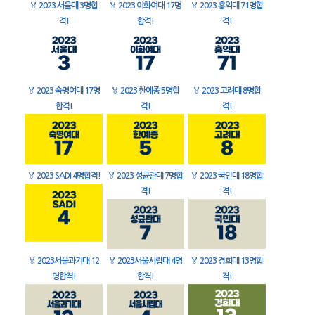
🏅
2023 서울대 3명합
🏅
2023 이화여대 17명
🏅
2023 홍익대 71명합
격!
합격!
격!
🏅
2023 숙명여대 17명
🏅
2023 한예종 5명합
🏅
2023 고려대 8명합
합격!
격!
격!
🏅
2023 SADI 4명합격!
🏅
2023 성균관대 7명합
🏅
2023 국민대 18명합
격!
격!
🏅
2023서울과기대 12
🏅
2023서울시립대 4명
🏅
2023 경희대 13명합
명합격!
합격!
격!