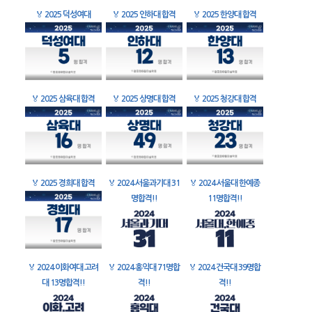
🏅
2025 덕성여대
🏅
2025 인하대 합격
🏅
2025 한양대 합격
🏅
2025 삼육대 합격
🏅
2025 상명대 합격
🏅
2025 청강대 합격
🏅
2025 경희대 합격
🏅
2024 서울과기대 31
🏅
2024 서울대 한예종
명합격!!
11명합격!!
🏅
2024 이화여대 고려
🏅
2024 홍익대 71명합
🏅
2024 건국대 39명합
대 13명합격!!
격!!
격!!