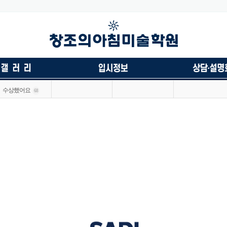
수상했어요
68