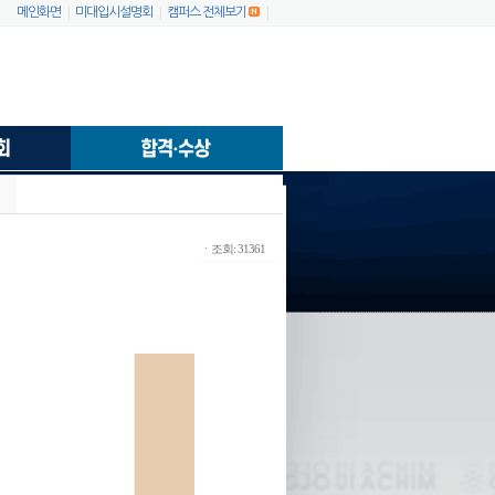
|
|
|
메인화면
미대입시설명회
캠퍼스 전체보기
ㆍ조회: 31361