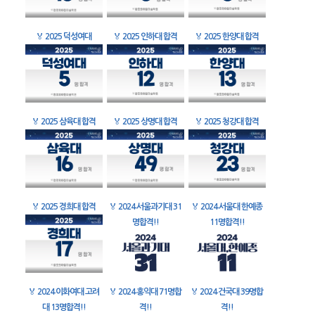
🏅
2025 덕성여대
🏅
2025 인하대 합격
🏅
2025 한양대 합격
🏅
2025 삼육대 합격
🏅
2025 상명대 합격
🏅
2025 청강대 합격
🏅
2025 경희대 합격
🏅
2024 서울과기대 31
🏅
2024 서울대 한예종
명합격!!
11명합격!!
🏅
2024 이화여대 고려
🏅
2024 홍익대 71명합
🏅
2024 건국대 39명합
대 13명합격!!
격!!
격!!