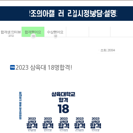
합격생 인터뷰
합격했어요
수상했어요
4114
183
68
ㆍ조회: 28304
2023 삼육대 18명합격!