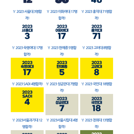
🏅
2023 서울대 3명합
🏅
2023 이화여대 17명
🏅
2023 홍익대 71명합
격!
합격!
격!
🏅
2023 숙명여대 17명
🏅
2023 한예종 5명합
🏅
2023 고려대 8명합
합격!
격!
격!
🏅
2023 SADI 4명합격!
🏅
2023 성균관대 7명합
🏅
2023 국민대 18명합
격!
격!
🏅
2023서울과기대 12
🏅
2023서울시립대 4명
🏅
2023 경희대 13명합
명합격!
합격!
격!