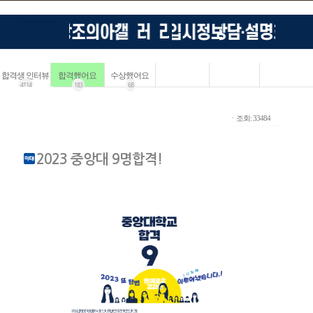
합격생 인터뷰
합격했어요
수상했어요
4114
183
68
ㆍ조회: 33484
2023 중앙대 9명합격!