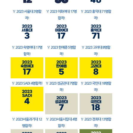
🏅
2023 서울대 3명합
🏅
2023 이화여대 17명
🏅
2023 홍익대 71명합
격!
합격!
격!
🏅
2023 숙명여대 17명
🏅
2023 한예종 5명합
🏅
2023 고려대 8명합
합격!
격!
격!
🏅
2023 SADI 4명합격!
🏅
2023 성균관대 7명합
🏅
2023 국민대 18명합
격!
격!
🏅
2023서울과기대 12
🏅
2023서울시립대 4명
🏅
2023 경희대 13명합
명합격!
합격!
격!