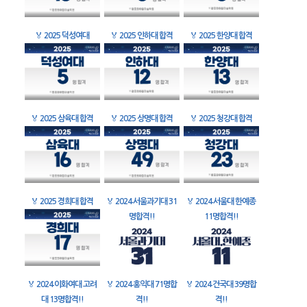
🏅
2025 덕성여대
🏅
2025 인하대 합격
🏅
2025 한양대 합격
🏅
2025 삼육대 합격
🏅
2025 상명대 합격
🏅
2025 청강대 합격
🏅
2025 경희대 합격
🏅
2024 서울과기대 31
🏅
2024 서울대 한예종
명합격!!
11명합격!!
🏅
2024 이화여대 고려
🏅
2024 홍익대 71명합
🏅
2024 건국대 39명합
대 13명합격!!
격!!
격!!