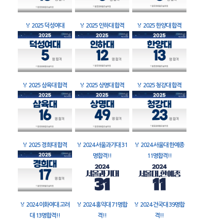
🏅
2025 덕성여대
🏅
2025 인하대 합격
🏅
2025 한양대 합격
🏅
2025 삼육대 합격
🏅
2025 상명대 합격
🏅
2025 청강대 합격
🏅
2025 경희대 합격
🏅
2024 서울과기대 31
🏅
2024 서울대 한예종
명합격!!
11명합격!!
🏅
2024 이화여대 고려
🏅
2024 홍익대 71명합
🏅
2024 건국대 39명합
대 13명합격!!
격!!
격!!