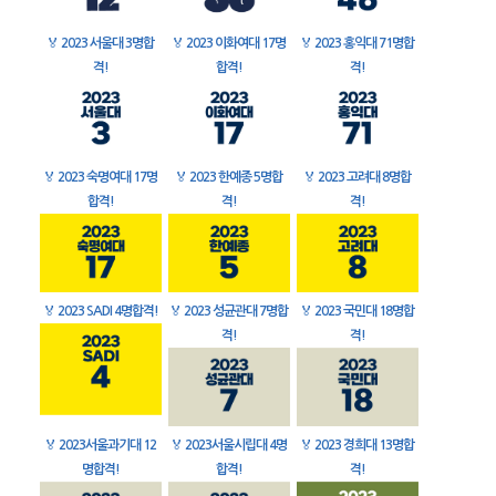
🏅
2023 서울대 3명합
🏅
2023 이화여대 17명
🏅
2023 홍익대 71명합
격!
합격!
격!
🏅
2023 숙명여대 17명
🏅
2023 한예종 5명합
🏅
2023 고려대 8명합
합격!
격!
격!
🏅
2023 SADI 4명합격!
🏅
2023 성균관대 7명합
🏅
2023 국민대 18명합
격!
격!
🏅
2023서울과기대 12
🏅
2023서울시립대 4명
🏅
2023 경희대 13명합
명합격!
합격!
격!