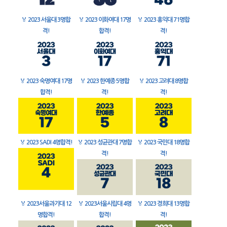
🏅
2023 서울대 3명합
🏅
2023 이화여대 17명
🏅
2023 홍익대 71명합
격!
합격!
격!
🏅
2023 숙명여대 17명
🏅
2023 한예종 5명합
🏅
2023 고려대 8명합
합격!
격!
격!
🏅
2023 SADI 4명합격!
🏅
2023 성균관대 7명합
🏅
2023 국민대 18명합
격!
격!
🏅
2023서울과기대 12
🏅
2023서울시립대 4명
🏅
2023 경희대 13명합
명합격!
합격!
격!