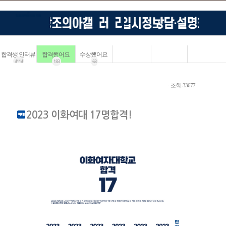
합격생 인터뷰
합격했어요
수상했어요
4114
183
68
ㆍ조회: 33677
2023 이화여대 17명합격!