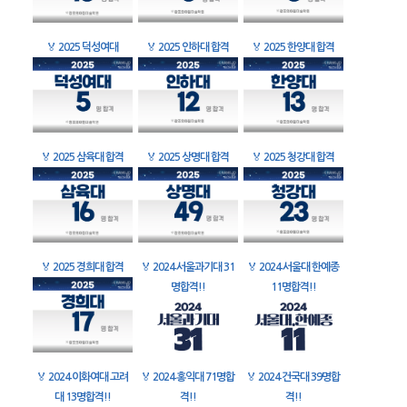
🏅
2025 덕성여대
🏅
2025 인하대 합격
🏅
2025 한양대 합격
🏅
2025 삼육대 합격
🏅
2025 상명대 합격
🏅
2025 청강대 합격
🏅
2025 경희대 합격
🏅
2024 서울과기대 31
🏅
2024 서울대 한예종
명합격!!
11명합격!!
🏅
2024 이화여대 고려
🏅
2024 홍익대 71명합
🏅
2024 건국대 39명합
대 13명합격!!
격!!
격!!