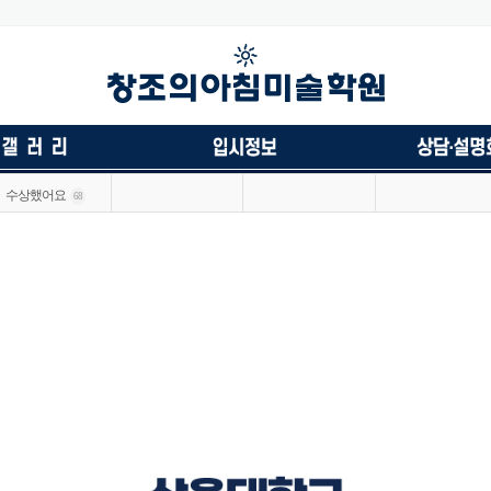
수상했어요
68