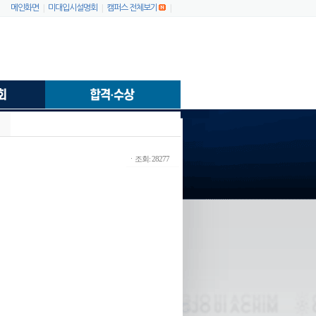
|
|
|
메인화면
미대입시설명회
캠퍼스 전체보기
ㆍ조회: 28277