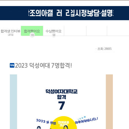
합격생 인터뷰
합격했어요
수상했어요
4114
183
68
ㆍ조회: 28695
2023 덕성여대 7명합격!