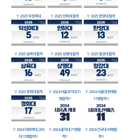
🏅
2025 덕성여대
🏅
2025 인하대 합격
🏅
2025 한양대 합격
🏅
2025 삼육대 합격
🏅
2025 상명대 합격
🏅
2025 청강대 합격
🏅
2025 경희대 합격
🏅
2024 서울과기대 31
🏅
2024 서울대 한예종
명합격!!
11명합격!!
🏅
2024 이화여대 고려
🏅
2024 홍익대 71명합
🏅
2024 건국대 39명합
대 13명합격!!
격!!
격!!