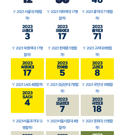
🏅
2023 서울대 3명합
🏅
2023 이화여대 17명
🏅
2023 홍익대 71명합
격!
합격!
격!
🏅
2023 숙명여대 17명
🏅
2023 한예종 5명합
🏅
2023 고려대 8명합
합격!
격!
격!
🏅
2023 SADI 4명합격!
🏅
2023 성균관대 7명합
🏅
2023 국민대 18명합
격!
격!
🏅
2023서울과기대 12
🏅
2023서울시립대 4명
🏅
2023 경희대 13명합
명합격!
합격!
격!