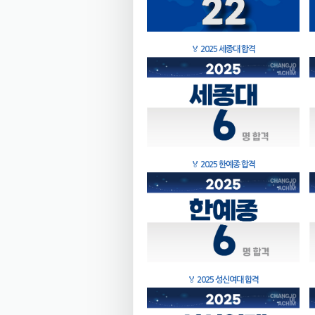
🏅
2025 세종대 합격
🏅
2025 한예종 합격
🏅
2025 성신여대 합격