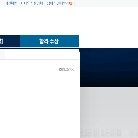
|
|
|
메인화면
미대입시설명회
캠퍼스 전체보기
ㆍ조회: 29756