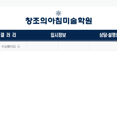
수상했어요
68