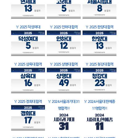
🏅
2025 덕성여대
🏅
2025 인하대 합격
🏅
2025 한양대 합격
🏅
2025 삼육대 합격
🏅
2025 상명대 합격
🏅
2025 청강대 합격
🏅
2025 경희대 합격
🏅
2024 서울과기대 31
🏅
2024 서울대 한예종
명합격!!
11명합격!!