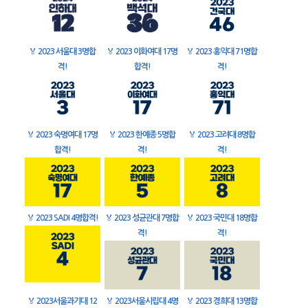
🏅
2023 서울대 3명합
🏅
2023 이화여대 17명
🏅
2023 홍익대 71명합
격!
합격!
격!
🏅
2023 숙명여대 17명
🏅
2023 한예종 5명합
🏅
2023 고려대 8명합
합격!
격!
격!
🏅
2023 SADI 4명합격!
🏅
2023 성균관대 7명합
🏅
2023 국민대 18명합
격!
격!
🏅
2023서울과기대 12
🏅
2023서울시립대 4명
🏅
2023 경희대 13명합