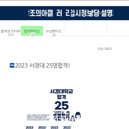
합격생 인터뷰
합격했어요
수상했어요
4114
183
68
ㆍ조회: 26824
2023 서경대 25명합격!