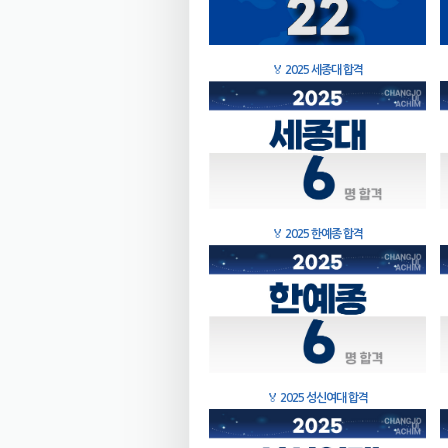
🏅
2025 세종대 합격
🏅
2025 한예종 합격
🏅
2025 성신여대 합격