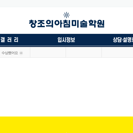
수상했어요
68