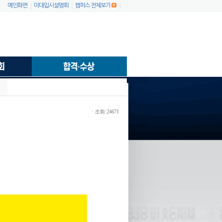
|
|
|
메인화면
미대입시설명회
캠퍼스 전체보기
ㆍ조회: 24671