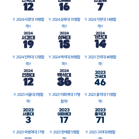
🏅
2024 서경대 19명합
🏅
2024 삼육대 15명합
🏅
2024 가천대 14명합
격!!
격!!
격!!
🏅
2024 인하대 12명합
🏅
2024 백석대 36명합
🏅
2023 건국대 46명합
격!!
격!!
격!
🏅
2023 서울대 3명합
🏅
2023 이화여대 17명
🏅
2023 홍익대 71명합
격!
합격!
격!
🏅
2023 숙명여대 17명
🏅
2023 한예종 5명합
🏅
2023 고려대 8명합