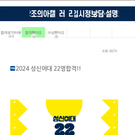
합격생 인터뷰
합격했어요
수상했어요
4114
183
68
ㆍ조회: 28274
2024 성신여대 22명합격!!