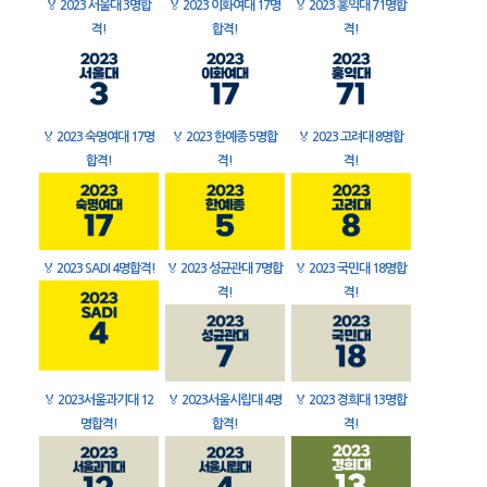
🏅
2023 서울대 3명합
🏅
2023 이화여대 17명
🏅
2023 홍익대 71명합
격!
합격!
격!
🏅
2023 숙명여대 17명
🏅
2023 한예종 5명합
🏅
2023 고려대 8명합
합격!
격!
격!
🏅
2023 SADI 4명합격!
🏅
2023 성균관대 7명합
🏅
2023 국민대 18명합
격!
격!
🏅
2023서울과기대 12
🏅
2023서울시립대 4명
🏅
2023 경희대 13명합
명합격!
합격!
격!