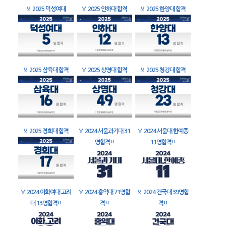
🏅
2025 덕성여대
🏅
2025 인하대 합격
🏅
2025 한양대 합격
🏅
2025 삼육대 합격
🏅
2025 상명대 합격
🏅
2025 청강대 합격
🏅
2025 경희대 합격
🏅
2024 서울과기대 31
🏅
2024 서울대 한예종
명합격!!
11명합격!!
🏅
2024 이화여대 고려
🏅
2024 홍익대 71명합
🏅
2024 건국대 39명합
대 13명합격!!
격!!
격!!