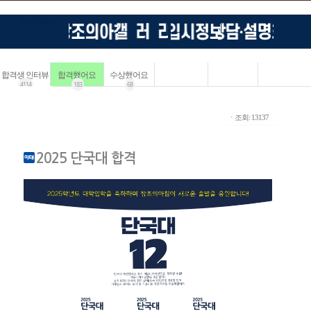
합격생 인터뷰
합격했어요
수상했어요
4114
183
68
ㆍ조회: 13137
2025 단국대 합격