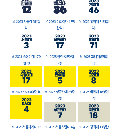
🏅
2023 서울대 3명합
🏅
2023 이화여대 17명
🏅
2023 홍익대 71명합
격!
합격!
격!
🏅
2023 숙명여대 17명
🏅
2023 한예종 5명합
🏅
2023 고려대 8명합
합격!
격!
격!
🏅
2023 SADI 4명합격!
🏅
2023 성균관대 7명합
🏅
2023 국민대 18명합
격!
격!
🏅
2023서울과기대 12
🏅
2023서울시립대 4명
🏅
2023 경희대 13명합