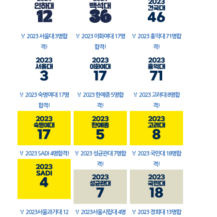
🏅
2023 서울대 3명합
🏅
2023 이화여대 17명
🏅
2023 홍익대 71명합
격!
합격!
격!
🏅
2023 숙명여대 17명
🏅
2023 한예종 5명합
🏅
2023 고려대 8명합
합격!
격!
격!
🏅
2023 SADI 4명합격!
🏅
2023 성균관대 7명합
🏅
2023 국민대 18명합
격!
격!
🏅
2023서울과기대 12
🏅
2023서울시립대 4명
🏅
2023 경희대 13명합