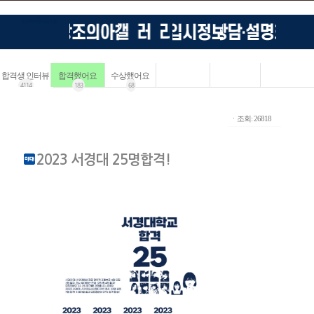
합격생 인터뷰
합격했어요
수상했어요
4114
183
68
ㆍ조회: 26818
2023 서경대 25명합격!