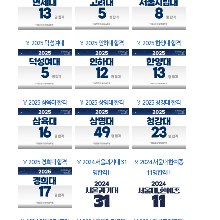
🏅
2025 덕성여대
🏅
2025 인하대 합격
🏅
2025 한양대 합격
🏅
2025 삼육대 합격
🏅
2025 상명대 합격
🏅
2025 청강대 합격
🏅
2025 경희대 합격
🏅
2024 서울과기대 31
🏅
2024 서울대 한예종
명합격!!
11명합격!!