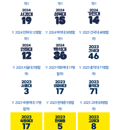
격!!
격!!
격!!
🏅
2024 인하대 12명합
🏅
2024 백석대 36명합
🏅
2023 건국대 46명합
격!!
격!!
격!
🏅
2023 서울대 3명합
🏅
2023 이화여대 17명
🏅
2023 홍익대 71명합
격!
합격!
격!
🏅
2023 숙명여대 17명
🏅
2023 한예종 5명합
🏅
2023 고려대 8명합
합격!
격!
격!