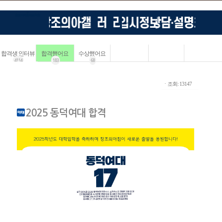
합격생 인터뷰
합격했어요
수상했어요
4114
183
68
ㆍ조회: 13147
2025 동덕여대 합격