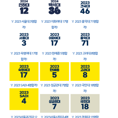
🏅
2023 서울대 3명합
🏅
2023 이화여대 17명
🏅
2023 홍익대 71명합
격!
합격!
격!
🏅
2023 숙명여대 17명
🏅
2023 한예종 5명합
🏅
2023 고려대 8명합
합격!
격!
격!
🏅
2023 SADI 4명합격!
🏅
2023 성균관대 7명합
🏅
2023 국민대 18명합
격!
격!
🏅
2023서울과기대 12
🏅
2023서울시립대 4명
🏅
2023 경희대 13명합