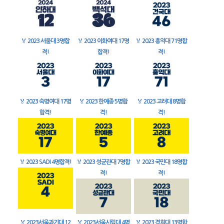
🏅
2023 서울대 3명합
🏅
2023 이화여대 17명
🏅
2023 홍익대 71명합
격!
합격!
격!
🏅
2023 숙명여대 17명
🏅
2023 한예종 5명합
🏅
2023 고려대 8명합
합격!
격!
격!
🏅
2023 SADI 4명합격!
🏅
2023 성균관대 7명합
🏅
2023 국민대 18명합
격!
격!
🏅
2023서울과기대 12
🏅
2023서울시립대 4명
🏅
2023 경희대 13명합