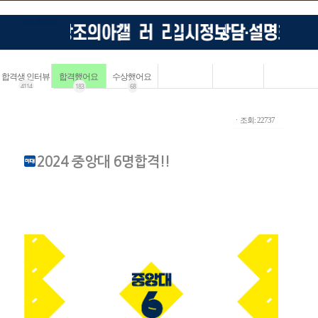
합격생 인터뷰
합격했어요
수상했어요
4114
183
68
ㆍ조회: 22737
2024 중앙대 6명합격!!