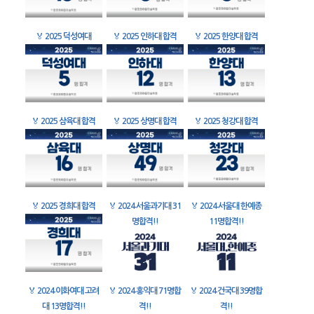
🏅
2025 덕성여대
🏅
2025 인하대 합격
🏅
2025 한양대 합격
🏅
2025 삼육대 합격
🏅
2025 상명대 합격
🏅
2025 청강대 합격
🏅
2025 경희대 합격
🏅
2024 서울과기대 31
🏅
2024 서울대 한예종
명합격!!
11명합격!!
🏅
2024 이화여대 고려
🏅
2024 홍익대 71명합
🏅
2024 건국대 39명합
대 13명합격!!
격!!
격!!