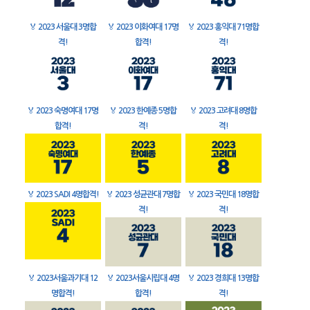
🏅
2023 서울대 3명합
🏅
2023 이화여대 17명
🏅
2023 홍익대 71명합
격!
합격!
격!
🏅
2023 숙명여대 17명
🏅
2023 한예종 5명합
🏅
2023 고려대 8명합
합격!
격!
격!
🏅
2023 SADI 4명합격!
🏅
2023 성균관대 7명합
🏅
2023 국민대 18명합
격!
격!
🏅
2023서울과기대 12
🏅
2023서울시립대 4명
🏅
2023 경희대 13명합
명합격!
합격!
격!