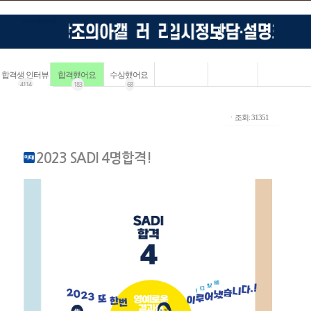
합격생 인터뷰
합격했어요
수상했어요
4114
183
68
ㆍ조회: 31351
2023 SADI 4명합격!