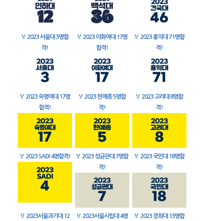
🏅
2023 서울대 3명합
🏅
2023 이화여대 17명
🏅
2023 홍익대 71명합
격!
합격!
격!
🏅
2023 숙명여대 17명
🏅
2023 한예종 5명합
🏅
2023 고려대 8명합
합격!
격!
격!
🏅
2023 SADI 4명합격!
🏅
2023 성균관대 7명합
🏅
2023 국민대 18명합
격!
격!
🏅
2023서울과기대 12
🏅
2023서울시립대 4명
🏅
2023 경희대 13명합