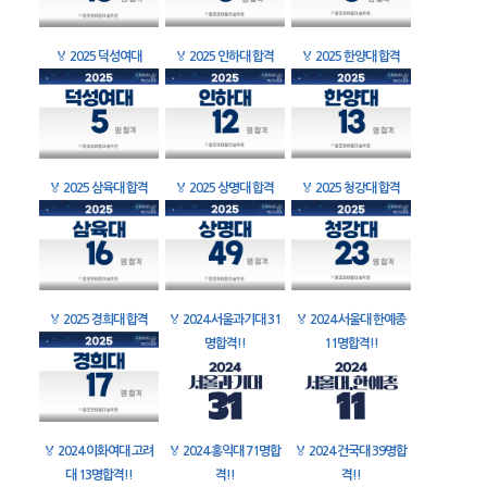
🏅
2025 덕성여대
🏅
2025 인하대 합격
🏅
2025 한양대 합격
🏅
2025 삼육대 합격
🏅
2025 상명대 합격
🏅
2025 청강대 합격
🏅
2025 경희대 합격
🏅
2024 서울과기대 31
🏅
2024 서울대 한예종
명합격!!
11명합격!!
🏅
2024 이화여대 고려
🏅
2024 홍익대 71명합
🏅
2024 건국대 39명합
대 13명합격!!
격!!
격!!