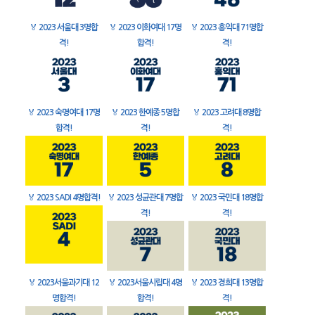
🏅
2023 서울대 3명합
🏅
2023 이화여대 17명
🏅
2023 홍익대 71명합
격!
합격!
격!
🏅
2023 숙명여대 17명
🏅
2023 한예종 5명합
🏅
2023 고려대 8명합
합격!
격!
격!
🏅
2023 SADI 4명합격!
🏅
2023 성균관대 7명합
🏅
2023 국민대 18명합
격!
격!
🏅
2023서울과기대 12
🏅
2023서울시립대 4명
🏅
2023 경희대 13명합
명합격!
합격!
격!