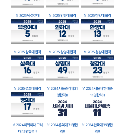
🏅
2025 덕성여대
🏅
2025 인하대 합격
🏅
2025 한양대 합격
🏅
2025 삼육대 합격
🏅
2025 상명대 합격
🏅
2025 청강대 합격
🏅
2025 경희대 합격
🏅
2024 서울과기대 31
🏅
2024 서울대 한예종
명합격!!
11명합격!!
🏅
2024 이화여대 고려
🏅
2024 홍익대 71명합
🏅
2024 건국대 39명합
대 13명합격!!
격!!
격!!