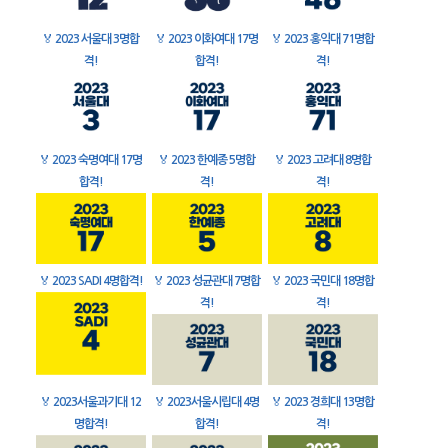
🏅
2023 서울대 3명합
🏅
2023 이화여대 17명
🏅
2023 홍익대 71명합
격!
합격!
격!
🏅
2023 숙명여대 17명
🏅
2023 한예종 5명합
🏅
2023 고려대 8명합
합격!
격!
격!
🏅
2023 SADI 4명합격!
🏅
2023 성균관대 7명합
🏅
2023 국민대 18명합
격!
격!
🏅
2023서울과기대 12
🏅
2023서울시립대 4명
🏅
2023 경희대 13명합
명합격!
합격!
격!