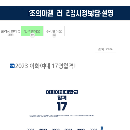
합격생 인터뷰
합격했어요
수상했어요
4114
183
68
ㆍ조회: 33634
2023 이화여대 17명합격!