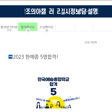
합격생 인터뷰
합격했어요
수상했어요
4114
183
68
ㆍ조회: 38299
2023 한예종 5명합격!