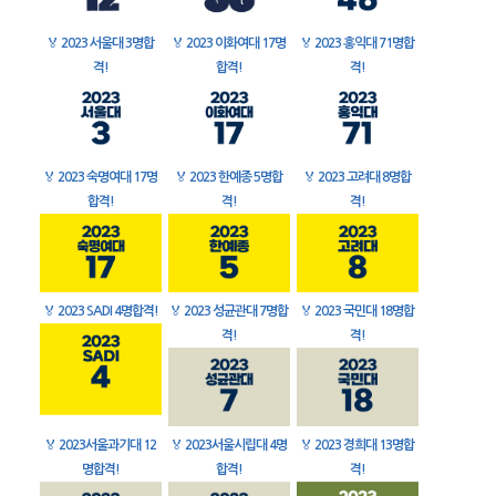
🏅
2023 서울대 3명합
🏅
2023 이화여대 17명
🏅
2023 홍익대 71명합
격!
합격!
격!
🏅
2023 숙명여대 17명
🏅
2023 한예종 5명합
🏅
2023 고려대 8명합
합격!
격!
격!
🏅
2023 SADI 4명합격!
🏅
2023 성균관대 7명합
🏅
2023 국민대 18명합
격!
격!
🏅
2023서울과기대 12
🏅
2023서울시립대 4명
🏅
2023 경희대 13명합
명합격!
합격!
격!