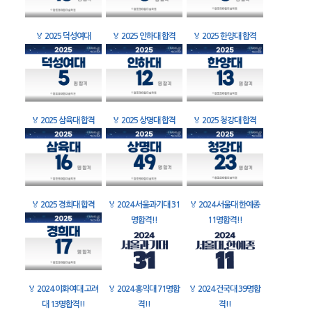
🏅
2025 덕성여대
🏅
2025 인하대 합격
🏅
2025 한양대 합격
🏅
2025 삼육대 합격
🏅
2025 상명대 합격
🏅
2025 청강대 합격
🏅
2025 경희대 합격
🏅
2024 서울과기대 31
🏅
2024 서울대 한예종
명합격!!
11명합격!!
🏅
2024 이화여대 고려
🏅
2024 홍익대 71명합
🏅
2024 건국대 39명합
대 13명합격!!
격!!
격!!