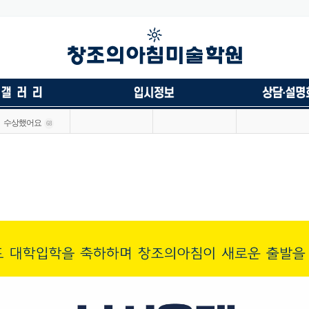
수상했어요
68