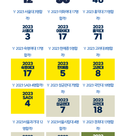
🏅
2023 서울대 3명합
🏅
2023 이화여대 17명
🏅
2023 홍익대 71명합
격!
합격!
격!
🏅
2023 숙명여대 17명
🏅
2023 한예종 5명합
🏅
2023 고려대 8명합
합격!
격!
격!
🏅
2023 SADI 4명합격!
🏅
2023 성균관대 7명합
🏅
2023 국민대 18명합
격!
격!
🏅
2023서울과기대 12
🏅
2023서울시립대 4명
🏅
2023 경희대 13명합
명합격!
합격!
격!