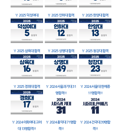
🏅
2025 덕성여대
🏅
2025 인하대 합격
🏅
2025 한양대 합격
🏅
2025 삼육대 합격
🏅
2025 상명대 합격
🏅
2025 청강대 합격
🏅
2025 경희대 합격
🏅
2024 서울과기대 31
🏅
2024 서울대 한예종
명합격!!
11명합격!!
🏅
2024 이화여대 고려
🏅
2024 홍익대 71명합
🏅
2024 건국대 39명합
대 13명합격!!
격!!
격!!