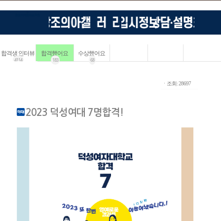
합격생 인터뷰
합격했어요
수상했어요
4114
183
68
ㆍ조회: 28697
2023 덕성여대 7명합격!