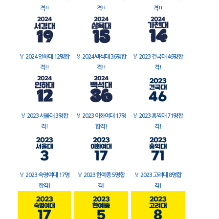
격!!
격!!
격!!
🏅
2024 인하대 12명합
🏅
2024 백석대 36명합
🏅
2023 건국대 46명합
격!!
격!!
격!
🏅
2023 서울대 3명합
🏅
2023 이화여대 17명
🏅
2023 홍익대 71명합
격!
합격!
격!
🏅
2023 숙명여대 17명
🏅
2023 한예종 5명합
🏅
2023 고려대 8명합
합격!
격!
격!