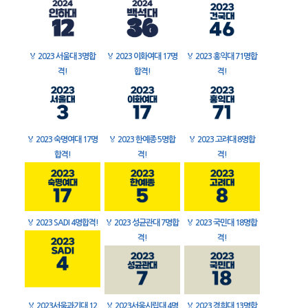
🏅
2023 서울대 3명합
🏅
2023 이화여대 17명
🏅
2023 홍익대 71명합
격!
합격!
격!
🏅
2023 숙명여대 17명
🏅
2023 한예종 5명합
🏅
2023 고려대 8명합
합격!
격!
격!
🏅
2023 SADI 4명합격!
🏅
2023 성균관대 7명합
🏅
2023 국민대 18명합
격!
격!
🏅
2023서울과기대 12
🏅
2023서울시립대 4명
🏅
2023 경희대 13명합