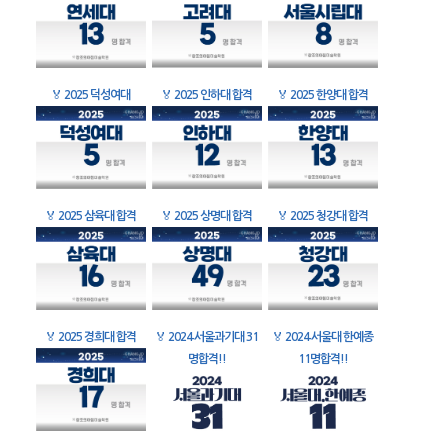
🏅
2025 덕성여대
🏅
2025 인하대 합격
🏅
2025 한양대 합격
🏅
2025 삼육대 합격
🏅
2025 상명대 합격
🏅
2025 청강대 합격
🏅
2025 경희대 합격
🏅
2024 서울과기대 31
🏅
2024 서울대 한예종
명합격!!
11명합격!!