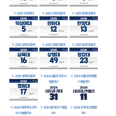
🏅
2025 덕성여대
🏅
2025 인하대 합격
🏅
2025 한양대 합격
🏅
2025 삼육대 합격
🏅
2025 상명대 합격
🏅
2025 청강대 합격
🏅
2025 경희대 합격
🏅
2024 서울과기대 31
🏅
2024 서울대 한예종
명합격!!
11명합격!!
🏅
2024 이화여대 고려
🏅
2024 홍익대 71명합
🏅
2024 건국대 39명합
대 13명합격!!
격!!
격!!