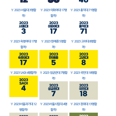
🏅
2023 서울대 3명합
🏅
2023 이화여대 17명
🏅
2023 홍익대 71명합
격!
합격!
격!
🏅
2023 숙명여대 17명
🏅
2023 한예종 5명합
🏅
2023 고려대 8명합
합격!
격!
격!
🏅
2023 SADI 4명합격!
🏅
2023 성균관대 7명합
🏅
2023 국민대 18명합
격!
격!
🏅
2023서울과기대 12
🏅
2023서울시립대 4명
🏅
2023 경희대 13명합
명합격!
합격!
격!