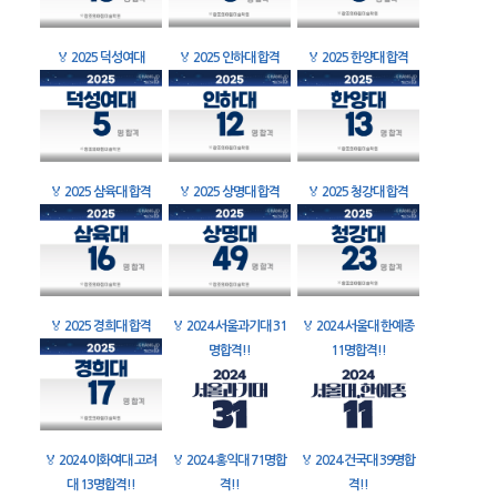
🏅
2025 덕성여대
🏅
2025 인하대 합격
🏅
2025 한양대 합격
🏅
2025 삼육대 합격
🏅
2025 상명대 합격
🏅
2025 청강대 합격
🏅
2025 경희대 합격
🏅
2024 서울과기대 31
🏅
2024 서울대 한예종
명합격!!
11명합격!!
🏅
2024 이화여대 고려
🏅
2024 홍익대 71명합
🏅
2024 건국대 39명합
대 13명합격!!
격!!
격!!