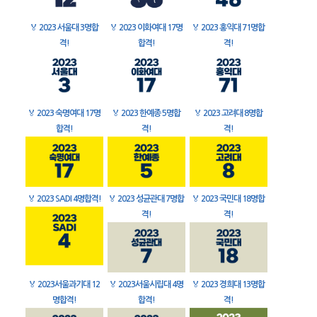
🏅
2023 서울대 3명합
🏅
2023 이화여대 17명
🏅
2023 홍익대 71명합
격!
합격!
격!
🏅
2023 숙명여대 17명
🏅
2023 한예종 5명합
🏅
2023 고려대 8명합
합격!
격!
격!
🏅
2023 SADI 4명합격!
🏅
2023 성균관대 7명합
🏅
2023 국민대 18명합
격!
격!
🏅
2023서울과기대 12
🏅
2023서울시립대 4명
🏅
2023 경희대 13명합
명합격!
합격!
격!