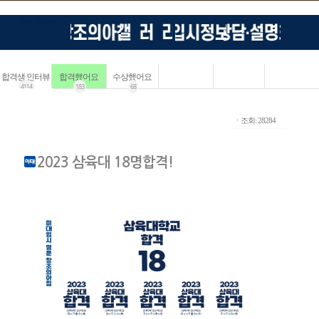
합격생 인터뷰
합격했어요
수상했어요
4114
183
68
ㆍ조회: 28284
2023 삼육대 18명합격!