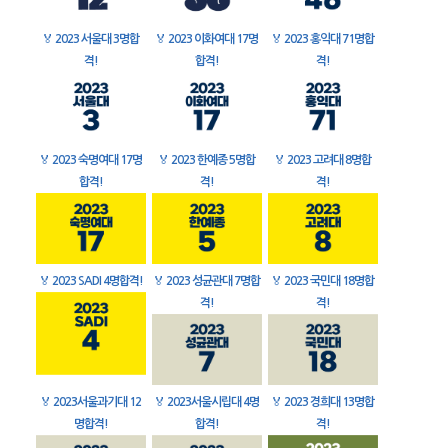
🏅
2023 서울대 3명합
🏅
2023 이화여대 17명
🏅
2023 홍익대 71명합
격!
합격!
격!
🏅
2023 숙명여대 17명
🏅
2023 한예종 5명합
🏅
2023 고려대 8명합
합격!
격!
격!
🏅
2023 SADI 4명합격!
🏅
2023 성균관대 7명합
🏅
2023 국민대 18명합
격!
격!
🏅
2023서울과기대 12
🏅
2023서울시립대 4명
🏅
2023 경희대 13명합
명합격!
합격!
격!