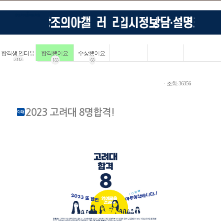
합격생 인터뷰
합격했어요
수상했어요
4114
183
68
ㆍ조회: 36356
2023 고려대 8명합격!