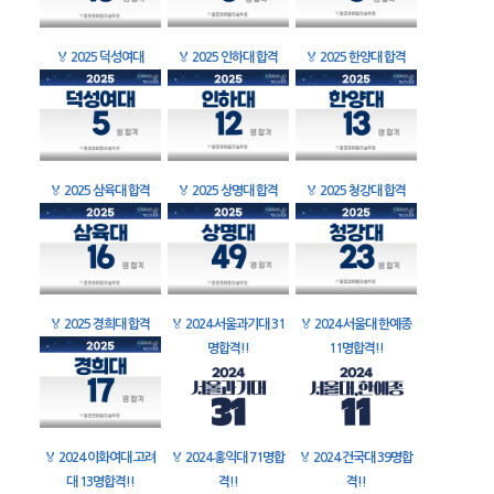
🏅
2025 덕성여대
🏅
2025 인하대 합격
🏅
2025 한양대 합격
🏅
2025 삼육대 합격
🏅
2025 상명대 합격
🏅
2025 청강대 합격
🏅
2025 경희대 합격
🏅
2024 서울과기대 31
🏅
2024 서울대 한예종
명합격!!
11명합격!!
🏅
2024 이화여대 고려
🏅
2024 홍익대 71명합
🏅
2024 건국대 39명합
대 13명합격!!
격!!
격!!