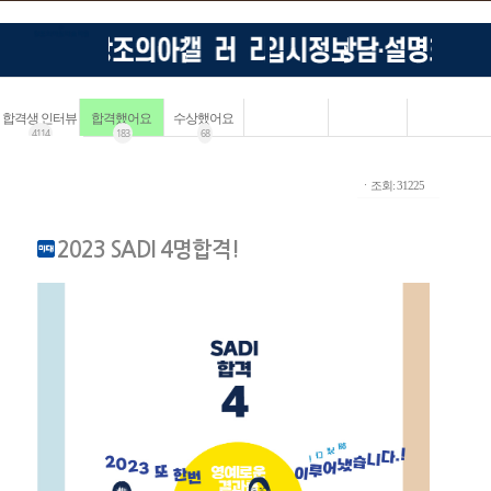
합격생 인터뷰
합격했어요
수상했어요
4114
183
68
ㆍ조회: 31225
2023 SADI 4명합격!