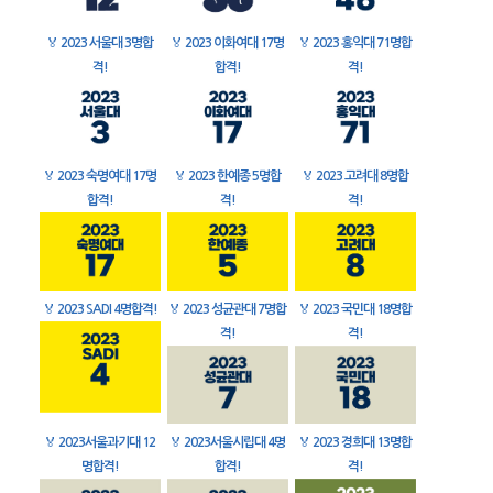
🏅
2023 서울대 3명합
🏅
2023 이화여대 17명
🏅
2023 홍익대 71명합
격!
합격!
격!
🏅
2023 숙명여대 17명
🏅
2023 한예종 5명합
🏅
2023 고려대 8명합
합격!
격!
격!
🏅
2023 SADI 4명합격!
🏅
2023 성균관대 7명합
🏅
2023 국민대 18명합
격!
격!
🏅
2023서울과기대 12
🏅
2023서울시립대 4명
🏅
2023 경희대 13명합
명합격!
합격!
격!