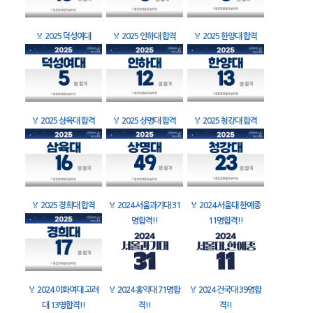
🏅
2025 덕성여대
🏅
2025 인하대 합격
🏅
2025 한양대 합격
🏅
2025 삼육대 합격
🏅
2025 상명대 합격
🏅
2025 청강대 합격
🏅
2025 경희대 합격
🏅
2024 서울과기대 31
🏅
2024 서울대 한예종
명합격!!
11명합격!!
🏅
2024 이화여대 고려
🏅
2024 홍익대 71명합
🏅
2024 건국대 39명합
대 13명합격!!
격!!
격!!