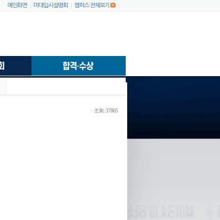
|
|
|
메인화면
미대입시설명회
캠퍼스 전체보기
ㆍ조회: 37865