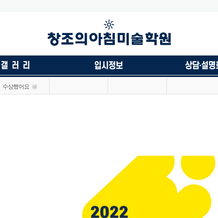
수상했어요
68