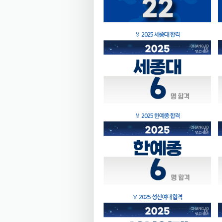
🏅
2025 세종대 합격
🏅
2025 한예종 합격
🏅
2025 성신여대 합격