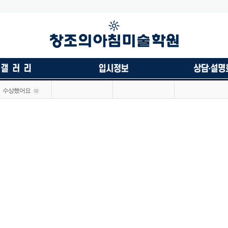
수상했어요
68