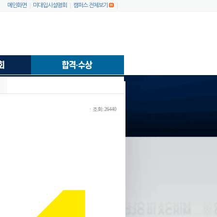
|
|
|
메인화면
미대입시설명회
캠퍼스 전체보기
ㆍ조회: 26440