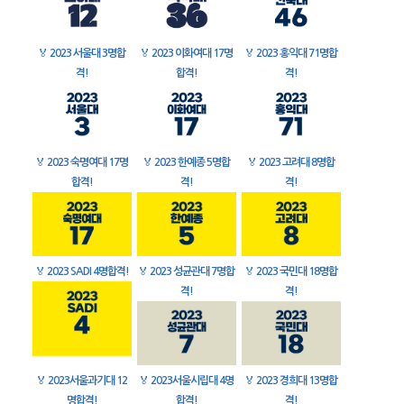
🏅
2023 서울대 3명합
🏅
2023 이화여대 17명
🏅
2023 홍익대 71명합
격!
합격!
격!
🏅
2023 숙명여대 17명
🏅
2023 한예종 5명합
🏅
2023 고려대 8명합
합격!
격!
격!
🏅
2023 SADI 4명합격!
🏅
2023 성균관대 7명합
🏅
2023 국민대 18명합
격!
격!
🏅
2023서울과기대 12
🏅
2023서울시립대 4명
🏅
2023 경희대 13명합
명합격!
합격!
격!