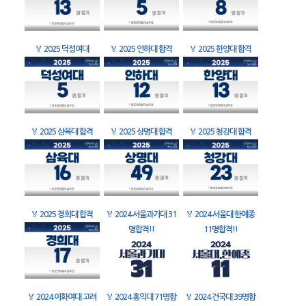
🏅
2025 덕성여대
🏅
2025 인하대 합격
🏅
2025 한양대 합격
🏅
2025 삼육대 합격
🏅
2025 상명대 합격
🏅
2025 청강대 합격
🏅
2025 경희대 합격
🏅
2024 서울과기대 31
🏅
2024 서울대 한예종
명합격!!
11명합격!!
🏅
2024 이화여대 고려
🏅
2024 홍익대 71명합
🏅
2024 건국대 39명합