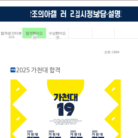
합격생 인터뷰
합격했어요
수상했어요
4114
183
68
ㆍ조회: 13694
2025 가천대 합격