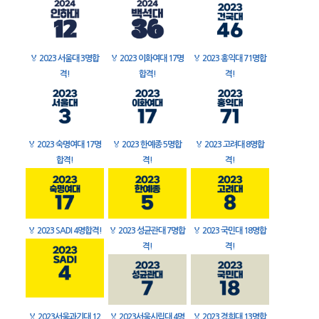
🏅
2023 서울대 3명합
🏅
2023 이화여대 17명
🏅
2023 홍익대 71명합
격!
합격!
격!
🏅
2023 숙명여대 17명
🏅
2023 한예종 5명합
🏅
2023 고려대 8명합
합격!
격!
격!
🏅
2023 SADI 4명합격!
🏅
2023 성균관대 7명합
🏅
2023 국민대 18명합
격!
격!
🏅
2023서울과기대 12
🏅
2023서울시립대 4명
🏅
2023 경희대 13명합