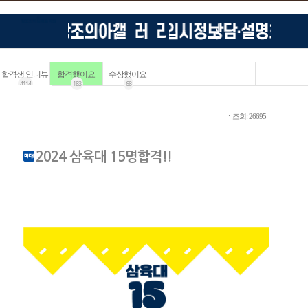
합격생 인터뷰
합격했어요
수상했어요
4114
183
68
ㆍ조회: 26695
2024 삼육대 15명합격!!