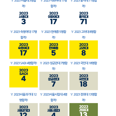
🏅
2023 서울대 3명합
🏅
2023 이화여대 17명
🏅
2023 홍익대 71명합
격!
합격!
격!
🏅
2023 숙명여대 17명
🏅
2023 한예종 5명합
🏅
2023 고려대 8명합
합격!
격!
격!
🏅
2023 SADI 4명합격!
🏅
2023 성균관대 7명합
🏅
2023 국민대 18명합
격!
격!
🏅
2023서울과기대 12
🏅
2023서울시립대 4명
🏅
2023 경희대 13명합
명합격!
합격!
격!