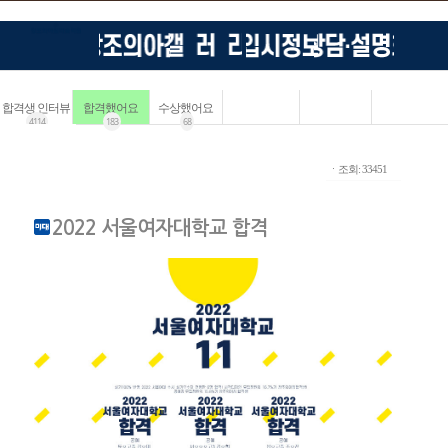
합격생 인터뷰
합격했어요
수상했어요
4114
183
68
ㆍ조회: 33451
2022 서울여자대학교 합격