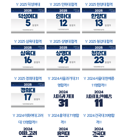
🏅
2025 덕성여대
🏅
2025 인하대 합격
🏅
2025 한양대 합격
🏅
2025 삼육대 합격
🏅
2025 상명대 합격
🏅
2025 청강대 합격
🏅
2025 경희대 합격
🏅
2024 서울과기대 31
🏅
2024 서울대 한예종
명합격!!
11명합격!!
🏅
2024 이화여대 고려
🏅
2024 홍익대 71명합
🏅
2024 건국대 39명합
대 13명합격!!
격!!
격!!