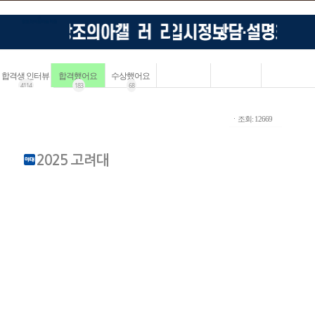
합격생 인터뷰
합격했어요
수상했어요
4114
183
68
ㆍ조회: 12669
2025 고려대