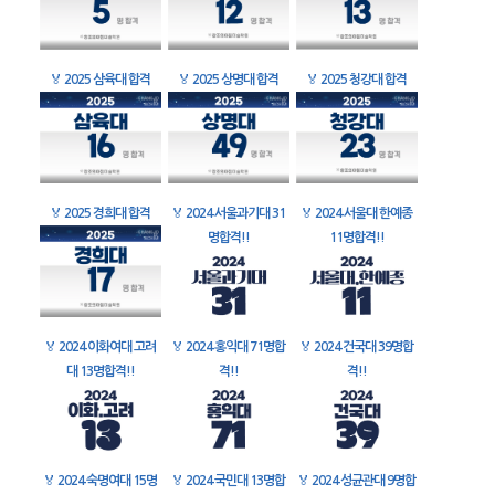
🏅
2025 삼육대 합격
🏅
2025 상명대 합격
🏅
2025 청강대 합격
🏅
2025 경희대 합격
🏅
2024 서울과기대 31
🏅
2024 서울대 한예종
명합격!!
11명합격!!
🏅
2024 이화여대 고려
🏅
2024 홍익대 71명합
🏅
2024 건국대 39명합
대 13명합격!!
격!!
격!!
🏅
2024 숙명여대 15명
🏅
2024 국민대 13명합
🏅
2024 성균관대 9명합