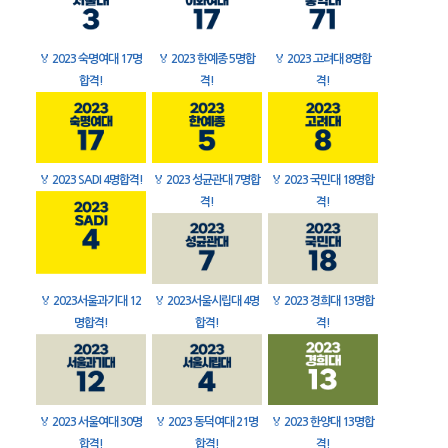
🏅
2023 숙명여대 17명
🏅
2023 한예종 5명합
🏅
2023 고려대 8명합
합격!
격!
격!
🏅
2023 SADI 4명합격!
🏅
2023 성균관대 7명합
🏅
2023 국민대 18명합
격!
격!
🏅
2023서울과기대 12
🏅
2023서울시립대 4명
🏅
2023 경희대 13명합
명합격!
합격!
격!
🏅
2023 서울여대 30명
🏅
2023 동덕여대 21명
🏅
2023 한양대 13명합
합격!
합격!
격!