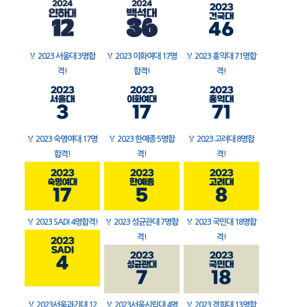
🏅
2023 서울대 3명합
🏅
2023 이화여대 17명
🏅
2023 홍익대 71명합
격!
합격!
격!
🏅
2023 숙명여대 17명
🏅
2023 한예종 5명합
🏅
2023 고려대 8명합
합격!
격!
격!
🏅
2023 SADI 4명합격!
🏅
2023 성균관대 7명합
🏅
2023 국민대 18명합
격!
격!
🏅
2023서울과기대 12
🏅
2023서울시립대 4명
🏅
2023 경희대 13명합