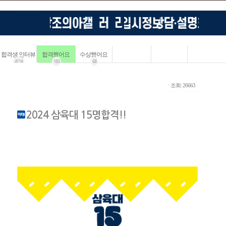
합격생 인터뷰
합격했어요
수상했어요
4114
183
68
ㆍ조회: 26663
2024 삼육대 15명합격!!