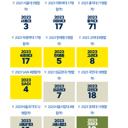
🏅
2023 서울대 3명합
🏅
2023 이화여대 17명
🏅
2023 홍익대 71명합
격!
합격!
격!
🏅
2023 숙명여대 17명
🏅
2023 한예종 5명합
🏅
2023 고려대 8명합
합격!
격!
격!
🏅
2023 SADI 4명합격!
🏅
2023 성균관대 7명합
🏅
2023 국민대 18명합
격!
격!
🏅
2023서울과기대 12
🏅
2023서울시립대 4명
🏅
2023 경희대 13명합
명합격!
합격!
격!