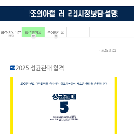
합격생 인터뷰
합격했어요
수상했어요
4114
183
68
ㆍ조회: 13122
2025 성균관대 합격