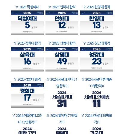
🏅
2025 덕성여대
🏅
2025 인하대 합격
🏅
2025 한양대 합격
🏅
2025 삼육대 합격
🏅
2025 상명대 합격
🏅
2025 청강대 합격
🏅
2025 경희대 합격
🏅
2024 서울과기대 31
🏅
2024 서울대 한예종
명합격!!
11명합격!!
🏅
2024 이화여대 고려
🏅
2024 홍익대 71명합
🏅
2024 건국대 39명합
대 13명합격!!
격!!
격!!