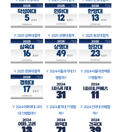
🏅
2025 덕성여대
🏅
2025 인하대 합격
🏅
2025 한양대 합격
🏅
2025 삼육대 합격
🏅
2025 상명대 합격
🏅
2025 청강대 합격
🏅
2025 경희대 합격
🏅
2024 서울과기대 31
🏅
2024 서울대 한예종
명합격!!
11명합격!!
🏅
2024 이화여대 고려
🏅
2024 홍익대 71명합
🏅
2024 건국대 39명합
대 13명합격!!
격!!
격!!