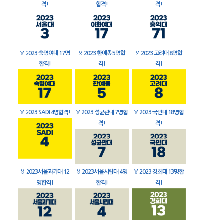
격!
합격!
격!
🏅
2023 숙명여대 17명
🏅
2023 한예종 5명합
🏅
2023 고려대 8명합
합격!
격!
격!
🏅
2023 SADI 4명합격!
🏅
2023 성균관대 7명합
🏅
2023 국민대 18명합
격!
격!
🏅
2023서울과기대 12
🏅
2023서울시립대 4명
🏅
2023 경희대 13명합
명합격!
합격!
격!