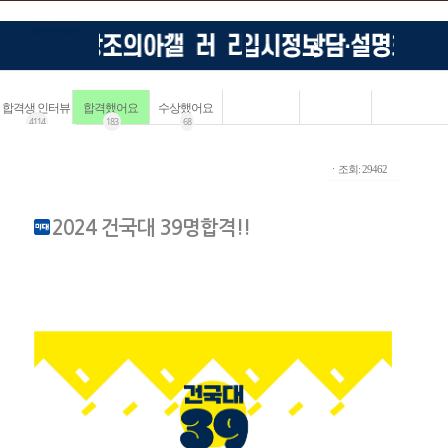
합격생 인터뷰
합격했어요
수상했어요
4114
183
68
ㆍ조회: 29462
2024 건국대 39명합격!!