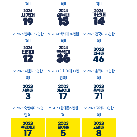
격!!
격!!
격!!
🏅
2024 인하대 12명합
🏅
2024 백석대 36명합
🏅
2023 건국대 46명합
격!!
격!!
격!
🏅
2023 서울대 3명합
🏅
2023 이화여대 17명
🏅
2023 홍익대 71명합
격!
합격!
격!
🏅
2023 숙명여대 17명
🏅
2023 한예종 5명합
🏅
2023 고려대 8명합
합격!
격!
격!