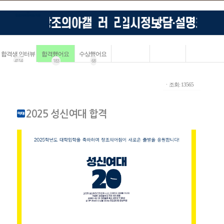
합격생 인터뷰
합격했어요
수상했어요
4114
183
68
ㆍ조회: 13565
2025 성신여대 합격